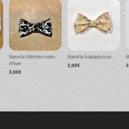
Barrette Wiltshire matin
Barrette Adelajda rose
B
d’hiver
3,00
€
3
3,00
€