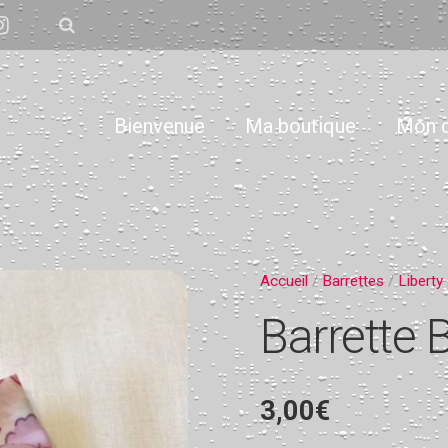
Bienvenue
Ma boutique
Mon 
Accueil
/
Barrettes
/
Liberty
Barrette 
3,00
€