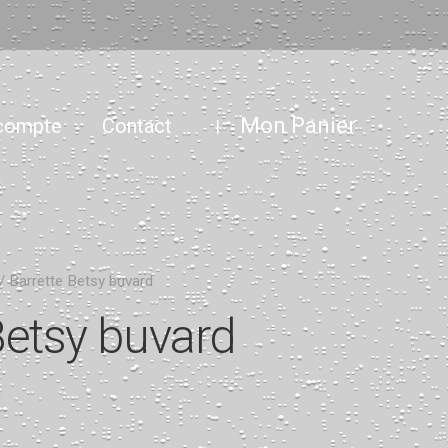
Mon Panier
compte
Contact
|
/ Barrette Betsy buvard
Betsy buvard