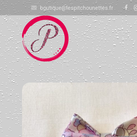
boutique@lespitchounettes.fr